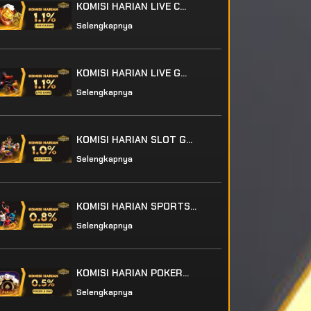
KOMISI HARIAN LIVE C...
Selengkapnya
KOMISI HARIAN LIVE G...
Selengkapnya
KOMISI HARIAN SLOT G...
Selengkapnya
KOMISI HARIAN SPORTS...
Selengkapnya
KOMISI HARIAN POKER...
Selengkapnya