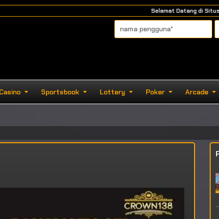
Selamat Datang di Situs CROW
Casino
Sportsbook
Lottery
Poker
Arcade