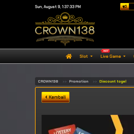
Sun, August 9, 1:37:34 PM
Slot
Live Game
CROWN138
Promotion
Discount togel
Kembali