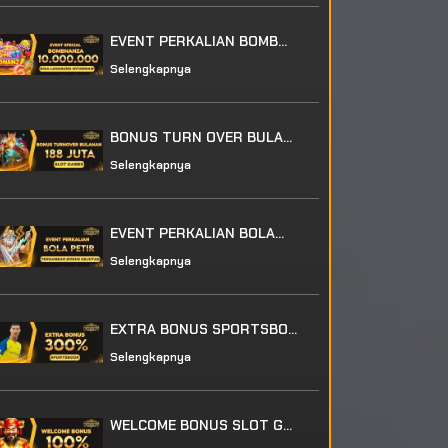
EVENT PERKALIAN BOMB...
Selengkapnya
BONUS TURN OVER BULA...
Selengkapnya
EVENT PERKALIAN BOLA...
Selengkapnya
EXTRA BONUS SPORTSBO...
Selengkapnya
WELCOME BONUS SLOT G...