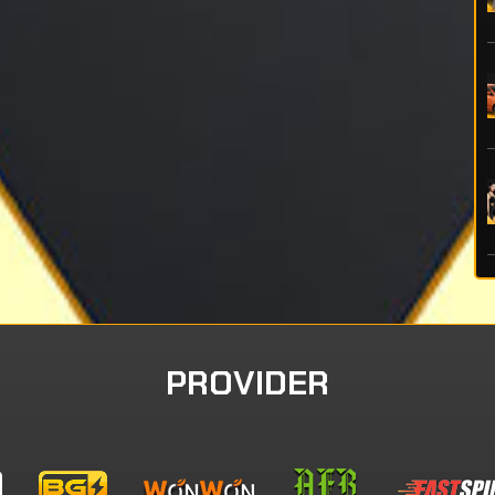
PROVIDER