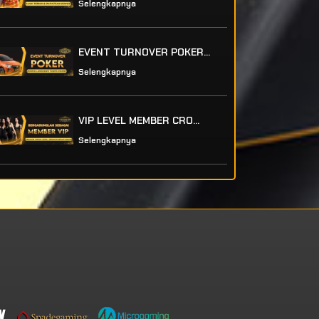
Selengkapnya
EVENT TURNOVER POKER...
Selengkapnya
VIP LEVEL MEMBER CRO...
Selengkapnya