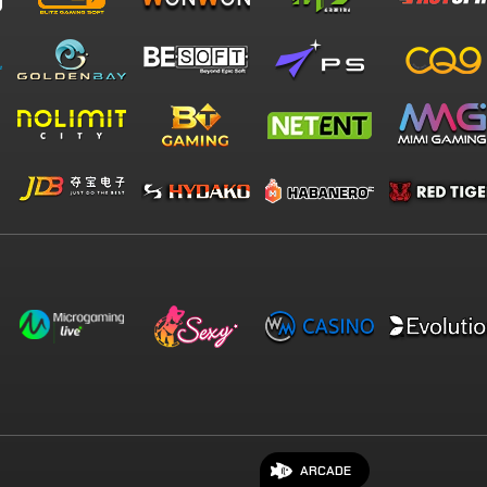
ARCADE